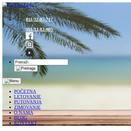
011/32-85-717
011/32-82-905
POČETNA
LETOVANJE
PUTOVANJA
ZIMOVANJE
O NAMA
BLOG
KONTAKT