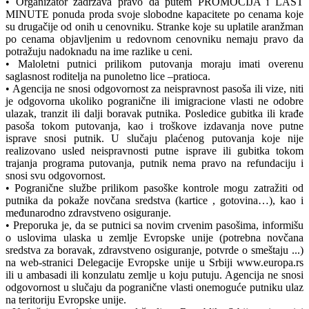
• Organizator zadržava pravo da putem PROMOCIJA i LAST
MINUTE ponuda proda svoje slobodne kapacitete po cenama koje
su drugačije od onih u cenovniku. Stranke koje su uplatile aranžman
po cenama objavljenim u redovnom cenovniku nemaju pravo da
potražuju nadoknadu na ime razlike u ceni.
• Maloletni putnici prilikom putovanja moraju imati overenu
saglasnost roditelja na punoletno lice –pratioca.
• Agencija ne snosi odgovornost za neispravnost pasoša ili vize, niti
je odgovorna ukoliko pogranične ili imigracione vlasti ne odobre
ulazak, tranzit ili dalji boravak putnika. Posledice gubitka ili krađe
pasoša tokom putovanja, kao i troškove izdavanja nove putne
isprave snosi putnik. U slučaju plaćenog putovanja koje nije
realizovano usled neispravnosti putne isprave ili gubitka tokom
trajanja programa putovanja, putnik nema pravo na refundaciju i
snosi svu odgovornost.
• Pogranične službe prilikom pasoške kontrole mogu zatražiti od
putnika da pokaže novčana sredstva (kartice , gotovina…), kao i
međunarodno zdravstveno osiguranje.
• Preporuka je, da se putnici sa novim crvenim pasošima, informišu
o uslovima ulaska u zemlje Evropske unije (potrebna novčana
sredstva za boravak, zdravstveno osiguranje, potvrde o smeštaju ...)
na web-stranici Delegacije Evropske unije u Srbiji www.europa.rs
ili u ambasadi ili konzulatu zemlje u koju putuju. Agencija ne snosi
odgovornost u slučaju da pogranične vlasti onemoguće putniku ulaz
na teritoriju Evropske unije.