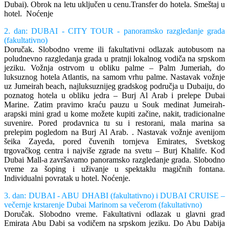
Dubai). Obrok na letu uključen u cenu.Transfer do hotela. Smeštaj u
hotel. Noćenje
2. dan: DUBAI - CITY TOUR - panoramsko razgledanje grada
(fakultativno)
Doručak. Slobodno vreme ili fakultativni odlazak autobusom na
poludnevno razgledanja grada u pratnji lokalnog vodiča na srpskom
jeziku. Vožnja ostrvom u obliku palme – Palm Jumeriah, do
luksuznog hotela Atlantis, na samom vrhu palme. Nastavak vožnje
uz Jumeirah beach, najluksuznijeg gradskog područja u Dubaiju, do
poznatog hotela u obliku jedra – Burj Al Arab i prelepe Dubai
Marine. Zatim pravimo kraću pauzu u Souk medinat Jumeirah-
arapski mini grad u kome možete kupiti začine, nakit, tradicionalne
suvenire. Pored prodavnica tu su i restorani, mala marina sa
prelepim pogledom na Burj Al Arab. . Nastavak vožnje avenijom
šeika Zayeda, pored čuvenih tornjeva Emirates, Svetskog
trgovačkog centra i najviše zgrade na svetu – Burj Khalife. Kod
Dubai Mall-a završavamo panoramsko razgledanje grada. Slobodno
vreme za šoping i uživanje u spektaklu magičnih fontana.
Individualni povratak u hotel. Noćenje.
3. dan: DUBAI - ABU DHABI (fakultativno) i DUBAI CRUISE –
večernje krstarenje Dubai Marinom sa večerom (fakultativno)
Doručak. Slobodno vreme. Fakultativni odlazak u glavni grad
Emirata Abu Dabi sa vodičem na srpskom jeziku. Do Abu Dabija