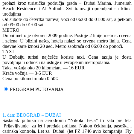
prolazi kroz turistička područja grada – Dubai Marina, Jumeirah
Beach Residence i Al Sufouh. Svi tramvaji opremljeni su klima
uređajima
Od subote do četvrtka tramvaj vozi od 06:00 do 01:00 sat, a petkom
od 09:00 do 01:00 sat.
METRO
Dubai metro je otvoren 2009 godine. Postoje 2 linije metroa: crvena
i zelena. U blizini našeg hotela nalazi se crvena metro linija. Cena
dnevne karte iznosi 20 aed. Metro saobraća od 06:00 do ponoći.
TAXI
U Dubaiju turisti najčešće koriste taxi. Cena taxija je dosta
povoljnija u odnosu na usluge u evropskim metropolama.
Taksi vožnja oko 20 kilometara — 16 EUR
Kraća vožnja — 3-5 EUR
Cena po kilometru oko 0.50€
PROGRAM PUTOVANJA
1. dan: BEOGRAD – DUBAI
Sastanak putnika na aerodromu “Nikola Tesla” tri sata pre leta
.Prijavljivanje za let i predaja prtljaga. Nakon čekiranja, pasoška i
carinska kontrola. Let za Dubai (let FZ 1746 avio kompanija Fly