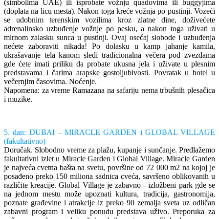
(simbolima UAE) ili isprobate vožnju quadovima ili buggyjima
(doplata na licu mesta). Nakon toga kreće vožnja po pustinji. Vozeći
se udobnim terenskim vozilima kroz zlatne dine, doživećete
adrenalinsko uzbuđenje vožnje po pesku, a nakon toga uživati u
mirnom zalasku sunca u pustinji. Ovaj osećaj slobode i uzbuđenja
nećete zaboraviti nikada! Po dolasku u kamp jahanje kamila,
ukrašavanje tela kanom sledi tradicionalna večera pod zvezdama
gde ćete imati priliku da probate ukusna jela i uživate u plesnim
predstavama i čarima arapske gostoljubivosti. Povratak u hotel u
večernjim časovima. Noćenje.
Napomena: za vreme Ramazana na safariju nema trbušnih plesačica
i muzike.
5. dan: DUBAI – MIRACLE GARDEN i GLOBAL VILLAGE
(fakultativno)
Doručak. Slobodno vreme za plažu, kupanje i sunčanje. Predlažemo
fakultativni izlet u Miracle Garden i Global Village. Miracle Garden
je najveća cvetna bašta na svetu, površine od 72 000 m2 na kojoj je
posađeno preko 150 miliona sadnica cveća, savršeno oblikovanih u
različite kreacije. Global Village je zabavno - izložbeni park gde se
na jednom mestu može upoznati kultura, tradicija, gastronomija,
poznate građevine i atrakcije iz preko 90 zemalja sveta uz odličan
zabavni program i veliku ponudu predstava uživo. Preporuka za