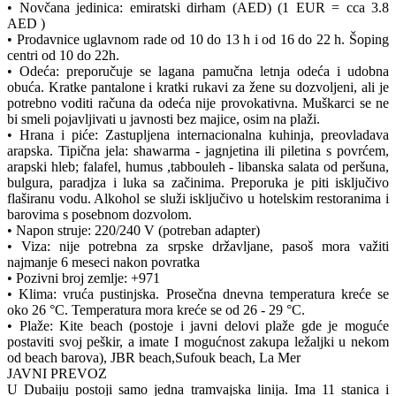
• Novčana jedinica: emiratski dirham (AED) (1 EUR = cca 3.8
AED )
• Prodavnice uglavnom rade od 10 do 13 h i od 16 do 22 h. Šoping
centri od 10 do 22h.
• Odeća: preporučuje se lagana pamučna letnja odeća i udobna
obuća. Kratke pantalone i kratki rukavi za žene su dozvoljeni, ali je
potrebno voditi računa da odeća nije provokativna. Muškarci se ne
bi smeli pojavljivati u javnosti bez majice, osim na plaži.
• Hrana i piće: Zastupljena internacionalna kuhinja, preovladava
arapska. Tipična jela: shawarma - jagnjetina ili piletina s povrćem,
arapski hleb; falafel, humus ,tabbouleh - libanska salata od peršuna,
bulgura, paradjza i luka sa začinima. Preporuka je piti isključivo
flaširanu vodu. Alkohol se služi isključivo u hotelskim restoranima i
barovima s posebnom dozvolom.
• Napon struje: 220/240 V (potreban adapter)
• Viza: nije potrebna za srpske državljane, pasoš mora važiti
najmanje 6 meseci nakon povratka
• Pozivni broj zemlje: +971
• Klima: vruća pustinjska. Prosečna dnevna temperatura kreće se
oko 26 °C. Temperatura mora kreće se od 26 - 29 °C.
• Plaže: Kite beach (postoje i javni delovi plaže gde je moguće
postaviti svoj peškir, a imate I mogućnost zakupa ležaljki u nekom
od beach barova), JBR beach,Sufouk beach, La Mer
JAVNI PREVOZ
U Dubaiju postoji samo jedna tramvajska linija. Ima 11 stanica i