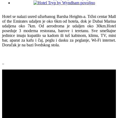
Hotel se nalazi usred užurbanog Barsha Heights-a. Tržni centar Mall
of the Emirates udaljen je oko 6km od hotela, dok je Dubai Marina
udaljena oko 7km. Od aerodroma je udaljen oko 30km.Hotel
poseduje 3 moderna restorana, barove i teretanu. Sve smeštajne
jedinice imaju kupatilo sa kadom ili tuš kabinom, klimu, TV, mini
bar, aparat za kafu i čaj, peglu i dasku za peglanje, Wi-Fi internet.
Doručak je na bazi švedskog stola.
..