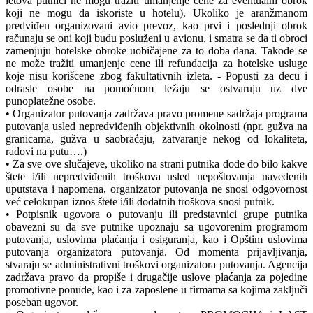
letova putnici ne mogu tražiti umanjenje cene za eventualni obrok
koji ne mogu da iskoriste u hotelu). Ukoliko je aranžmanom
predviđen organizovani avio prevoz, kao prvi i poslednji obrok
računaju se oni koji budu posluženi u avionu, i smatra se da ti obroci
zamenjuju hotelske obroke uobičajene za to doba dana. Takođe se
ne može tražiti umanjenje cene ili refundacija za hotelske usluge
koje nisu korišcene zbog fakultativnih izleta. - Popusti za decu i
odrasle osobe na pomoćnom ležaju se ostvaruju uz dve
punoplatežne osobe.
• Organizator putovanja zadržava pravo promene sadržaja programa
putovanja usled nepredviđenih objektivnih okolnosti (npr. gužva na
granicama, gužva u saobraćaju, zatvaranje nekog od lokaliteta,
radovi na putu….)
• Za sve ove slučajeve, ukoliko na strani putnika dođe do bilo kakve
štete i/ili nepredviđenih troškova usled nepoštovanja navedenih
uputstava i napomena, organizator putovanja ne snosi odgovornost
već celokupan iznos štete i/ili dodatnih troškova snosi putnik.
• Potpisnik ugovora o putovanju ili predstavnici grupe putnika
obavezni su da sve putnike upoznaju sa ugovorenim programom
putovanja, uslovima plaćanja i osiguranja, kao i Opštim uslovima
putovanja organizatora putovanja. Od momenta prijavljivanja,
stvaraju se administrativni troškovi organizatora putovanja. Agencija
zadržava pravo da propiše i drugačije uslove plaćanja za pojedine
promotivne ponude, kao i za zaposlene u firmama sa kojima zaključi
poseban ugovor.