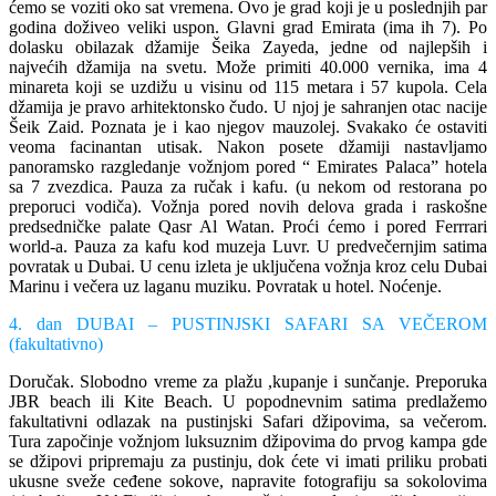
ćemo se voziti oko sat vremena. Ovo je grad koji je u poslednjih par
godina doživeo veliki uspon. Glavni grad Emirata (ima ih 7). Po
dolasku obilazak džamije Šeika Zayeda, jedne od najlepših i
najvećih džamija na svetu. Može primiti 40.000 vernika, ima 4
minareta koji se uzdižu u visinu od 115 metara i 57 kupola. Cela
džamija je pravo arhitektonsko čudo. U njoj je sahranjen otac nacije
Šeik Zaid. Poznata je i kao njegov mauzolej. Svakako će ostaviti
veoma facinantan utisak. Nakon posete džamiji nastavljamo
panoramsko razgledanje vožnjom pored “ Emirates Palaca” hotela
sa 7 zvezdica. Pauza za ručak i kafu. (u nekom od restorana po
preporuci vodiča). Vožnja pored novih delova grada i raskošne
predsedničke palate Qasr Al Watan. Proći ćemo i pored Ferrrari
world-a. Pauza za kafu kod muzeja Luvr. U predvečernjim satima
povratak u Dubai. U cenu izleta je uključena vožnja kroz celu Dubai
Marinu i večera uz laganu muziku. Povratak u hotel. Noćenje.
4. dan DUBAI – PUSTINJSKI SAFARI SA VEČEROM
(fakultativno)
Doručak. Slobodno vreme za plažu ,kupanje i sunčanje. Preporuka
JBR beach ili Kite Beach. U popodnevnim satima predlažemo
fakultativni odlazak na pustinjski Safari džipovima, sa večerom.
Tura započinje vožnjom luksuznim džipovima do prvog kampa gde
se džipovi pripremaju za pustinju, dok ćete vi imati priliku probati
ukusne sveže ceđene sokove, napravite fotografiju sa sokolovima