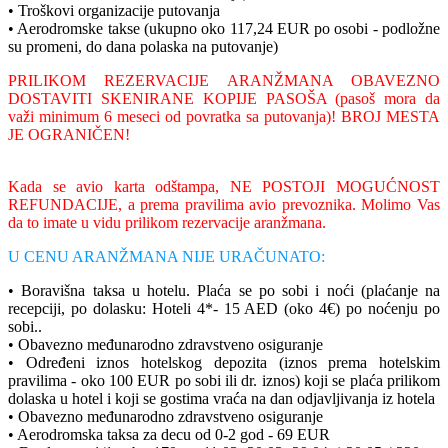
• Troškovi organizacije putovanja
• Aerodromske takse (ukupno oko 117,24 EUR po osobi - podložne
su promeni, do dana polaska na putovanje)
PRILIKOM REZERVACIJE ARANŽMANA OBAVEZNO
DOSTAVITI SKENIRANE KOPIJE PASOŠA (pasoš mora da
važi minimum 6 meseci od povratka sa putovanja)! BROJ MESTA
JE OGRANIČEN!
Kada se avio karta odštampa, NE POSTOJI MOGUĆNOST
REFUNDACIJE, a prema pravilima avio prevoznika. Molimo Vas
da to imate u vidu prilikom rezervacije aranžmana.
U CENU ARANŽMANA NIJE URAČUNATO:
• Boravišna taksa u hotelu. Plaća se po sobi i noći (plaćanje na
recepciji, po dolasku: Hoteli 4*- 15 AED (oko 4€) po noćenju po
sobi..
• Obavezno međunarodno zdravstveno osiguranje
• Određeni iznos hotelskog depozita (iznos prema hotelskim
pravilima - oko 100 EUR po sobi ili dr. iznos) koji se plaća prilikom
dolaska u hotel i koji se gostima vraća na dan odjavljivanja iz hotela
• Obavezno međunarodno zdravstveno osiguranje
• Aerodromska taksa za decu od 0-2 god - 69 EUR