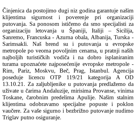
Činjenica da postojimo dugi niz godina garantuje našim
klijentima sigurnost i poverenje pri organizaciji
putovanja. Sa ponosom ističemo da smo specijalisti za
organizaciju letovanja u Španiji, Italiji – Sicilija,
Sanremo, Francuska - Azurna obala, Albanija, Turska -
Sarimsakli. Naš brend su i putovanja u evropske
metropole po veoma povoljnim cenama, u pratnji naših
najboljih turističkih vodiča i na dobro isplaniranim
turama upoznaćete najposećenije evropske metropole -
Rim, Pariz, Moskvu, Beč, Prag, Istanbul. Agencija
poseduje licencu OTP 119/21 kategorija A OD
13.10.21. Za zaljubljenike u putovanja predlažemo da
uživate u čarima Andaluzije, mirisima Provanse, vinima
Toskane, čarobnim predelima Apulije. Našim stalnim
klijentima odobravamo specijalne popuste i poklon
vaučere. Za vaše sigurno i bezbrižno putovanje nudimo
Triglav putno osiguranje.