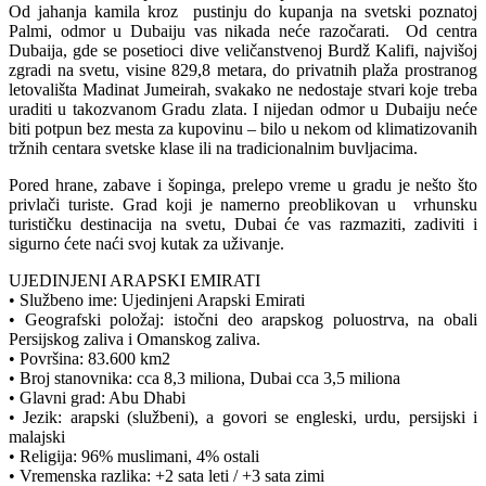
Od jahanja kamila kroz pustinju do kupanja na svetski poznatoj
Palmi, odmor u Dubaiju vas nikada neće razočarati. Od centra
Dubaija, gde se posetioci dive veličanstvenoj Burdž Kalifi, najvišoj
zgradi na svetu, visine 829,8 metara, do privatnih plaža prostranog
letovališta Madinat Jumeirah, svakako ne nedostaje stvari koje treba
uraditi u takozvanom Gradu zlata. I nijedan odmor u Dubaiju neće
biti potpun bez mesta za kupovinu – bilo u nekom od klimatizovanih
tržnih centara svetske klase ili na tradicionalnim buvljacima.
Pored hrane, zabave i šopinga, prelepo vreme u gradu je nešto što
privlači turiste. Grad koji je namerno preoblikovan u vrhunsku
turističku destinacija na svetu, Dubai će vas razmaziti, zadiviti i
sigurno ćete naći svoj kutak za uživanje.
UJEDINJENI ARAPSKI EMIRATI
• Službeno ime: Ujedinjeni Arapski Emirati
• Geografski položaj: istočni deo arapskog poluostrva, na obali
Persijskog zaliva i Omanskog zaliva.
• Površina: 83.600 km2
• Broj stanovnika: cca 8,3 miliona, Dubai cca 3,5 miliona
• Glavni grad: Abu Dhabi
• Jezik: arapski (službeni), a govori se engleski, urdu, persijski i
malajski
• Religija: 96% muslimani, 4% ostali
• Vremenska razlika: +2 sata leti / +3 sata zimi