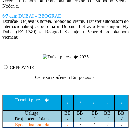
večeru u nekom od tradicionalnih restorana. Slobodno vreme.
Noćenje.
6/7 dan: DUBAI – BEOGRAD
Doručak. Odjava iz hotela. Slobodno vreme. Transfer autobusom do
internacionalnog aerodroma u Dubaiu. Let avio kompanijom Fly
Dubai (FZ 1749) za Beograd. Sletanje u Beograd po lokalnom
vremenu.
CENOVNIK
Cene su izražene u Eur po osobi
Termini putovanja
/
/
/
/
/
Usluga
BB
BB
BB
BB
BB
Broj noćenja/ dana
/
/
/
/
/
Specijalna ponuda
/
/
/
/
/