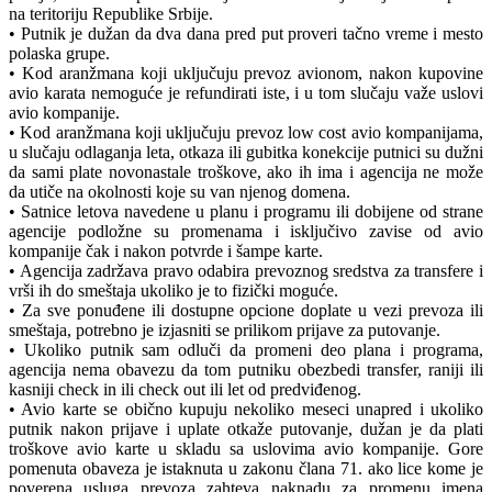
na teritoriju Republike Srbije.
• Putnik je dužan da dva dana pred put proveri tačno vreme i mesto
polaska grupe.
• Kod aranžmana koji uključuju prevoz avionom, nakon kupovine
avio karata nemoguće je refundirati iste, i u tom slučaju važe uslovi
avio kompanije.
• Kod aranžmana koji uključuju prevoz low cost avio kompanijama,
u slučaju odlaganja leta, otkaza ili gubitka konekcije putnici su dužni
da sami plate novonastale troškove, ako ih ima i agencija ne može
da utiče na okolnosti koje su van njenog domena.
• Satnice letova navedene u planu i programu ili dobijene od strane
agencije podložne su promenama i isključivo zavise od avio
kompanije čak i nakon potvrde i šampe karte.
• Agencija zadržava pravo odabira prevoznog sredstva za transfere i
vrši ih do smeštaja ukoliko je to fizički moguće.
• Za sve ponuđene ili dostupne opcione doplate u vezi prevoza ili
smeštaja, potrebno je izjasniti se prilikom prijave za putovanje.
• Ukoliko putnik sam odluči da promeni deo plana i programa,
agencija nema obavezu da tom putniku obezbedi transfer, raniji ili
kasniji check in ili check out ili let od predviđenog.
• Avio karte se obično kupuju nekoliko meseci unapred i ukoliko
putnik nakon prijave i uplate otkaže putovanje, dužan je da plati
troškove avio karte u skladu sa uslovima avio kompanije. Gore
pomenuta obaveza je istaknuta u zakonu člana 71. ako lice kome je
poverena usluga prevoza zahteva naknadu za promenu imena