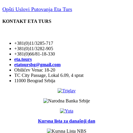
Opšti Uslovi Putovanja Eta Turs
KONTAKT ETA TURS
+381(0)11/3285-717
+381(0)11/3282-905
+381(0)66/81-18-330
eta.tours
etatoursbg@gmail.com
Obilićev Venac 18-20
TC City Passage, Lokal 6.09, 4 sprat
11000 Beograd Srbija
Kursna lista za današnji dan