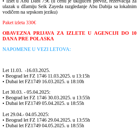
• Izlet u Abu Dabi 75€ (u cenu je ukljjučen prevoz, rezervacija za
ulazak u džamiju Seik Zayeda razgledanje Abu Dabija sa lokalnim
vodičem na srpskom jeziku)
Paket izleta 330€
OBAVEZNA PRIJAVA ZA IZLETE U AGENCIJI DO 10
DANA PRE POLASKA
NAPOMENE U VEZI LETOVA:
Let 11.03. -16.03.2025.
• Beograd let FZ 1746 11.03.2025. u 13:15h
• Dubai let FZ1749 16.03.2025. u 18:10h
Let 30.03. - 05.04.2025:
• Beograd let FZ 1746 30.03.2025. u 13:55h
• Dubai let FZ1749 05.04.2025. u 18:55h
Let 29.04.- 04.05.2025:
• Beograd let FZ 1746 29.04.2025. u 13:55h
• Dubai let FZ1749 04.05.2025. u 18:55h