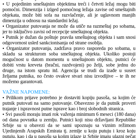
• U pojedinim smeštajnim objektima treći i četvrti ležaj mogu biti
pomoćni. Dimenzija i izlged pomoćnog ležaja zavise od smeštajnih
objekata, može biti sofa na razvlačenje, ali je uglavnom manjih
dimenzija u odnosu na standardni ležaj.
• Organizator putovanja ne može da utiče na razmeštaj po sobama,
jer to isključivo zavisi od recepcije smeštajnog objekta.
• Putnik je dužan da poštuje pravila smeštajnog objekta i sam snosi
odgovornost usled sankcionisanja od strane osoblja.
• Organizator putovanja, zadržava pravo rasporeda po sobama, u
skladu sa strukturom soba smeštajnog objekta. Ukoliko postoji
mogućnost u datom momentu u smeštajnom objektu, putnici će
dobiti vrstu kreveta (bračni, razdvojeni) po želji, sobe jednu do
druge, na istom spratu itd. Agencija se trudi da izađe u susret
željama putnika, no često ovakve stvari nisu izvodljive – te ih ne
možemo garantovati.
VAŽNE NAPOMENE:
• Prilikom prijave potrebno je dostaviti kopiju pasoša, sa kojim će
putnik putovati na samo putovanje. Obavezno je da putnik proveri
trajanje i ispravnost putne isprave kao i broj slobodnih stranica.
• Svi pasoši moraju imati rok važenja minimum 6 meseci (180 dana)
od dana povratka u zemlju. Putnici koji nisu državljani Republike
Srbije su u obavezi da se sami upoznaju sa viznim režimom
Ujedinjenih Arapskih Emirata tj. zemlje u koju putuju i kroz koju
putuju, kao i da u pasošu sa kojim izlaze iz Srbije imaju ulazni pečat