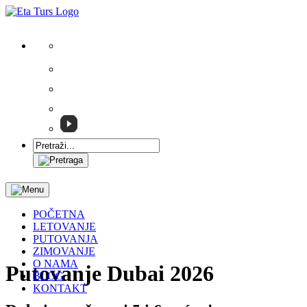
011/32-85-717
011/32-82-905
POČETNA
LETOVANJE
PUTOVANJA
ZIMOVANJE
O NAMA
Putovanje Dubai 2026
BLOG
KONTAKT