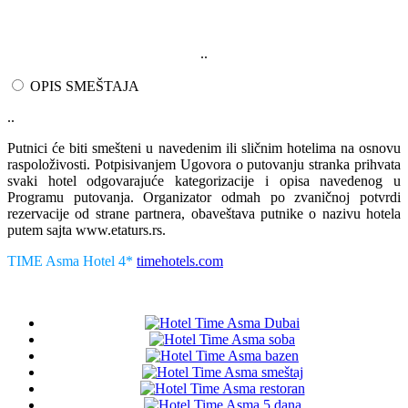
..
OPIS SMEŠTAJA
..
Putnici će biti smešteni u navedenim ili sličnim hotelima na osnovu
raspoloživosti. Potpisivanjem Ugovora o putovanju stranka prihvata
svaki hotel odgovarajuće kategorizacije i opisa navedenog u
Programu putovanja. Organizator odmah po zvaničnoj potvrdi
rezervacije od strane partnera, obaveštava putnike o nazivu hotela
putem sajta www.etaturs.rs.
TIME Asma Hotel 4*
timehotels.com