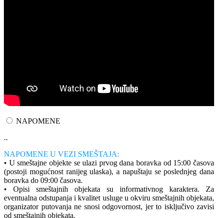
NAPOMENE
..
NAPOMENE U VEZI SMEŠTAJA:
• U smeštajne objekte se ulazi prvog dana boravka od 15:00 časova
(postoji mogućnost ranijeg ulaska), a napuštaju se poslednjeg dana
boravka do 09:00 časova.
• Opisi smeštajnih objekata su informativnog karaktera. Za
eventualna odstupanja i kvalitet usluge u okviru smeštajnih objekata,
organizator putovanja ne snosi odgovornost, jer to isključivo zavisi
od smeštajnih objekata.