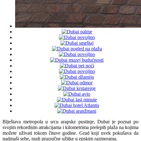
Blještava metropola u srcu arapske pustinje, Dubai je poznat po
svojim rekordnim atrakcijama i kilometrima prelepih plaža na kojima
možete uživati tokom čitave godine. Grad koji uvek pokušava da
nadmaši sebe, nudi praznične užitke u epskim razmerama.