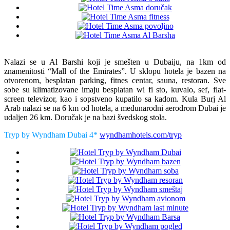
Nalazi se u Al Barshi koji je smešten u Dubaiju, na 1km od
znamenitosti “Mall of the Emirates”. U sklopu hotela je bazen na
otvorenom, besplatan parking, fitnes centar, sauna, restoran. Sve
sobe su klimatizovane imaju besplatan wi fi sto, kuvalo, sef, flat-
screen televizor, kao i sopstveno kupatilo sa kadom. Kula Burj Al
Arab nalazi se na 6 km od hotela, a međunarodni aerodrom Dubai je
udaljen 26 km. Doručak je na bazi švedskog stola.
Tryp by Wyndham Dubai 4*
wyndhamhotels.com/tryp