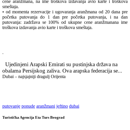
cene aranžmana, na ime troškova izdavanja avio karte i troškova
smeštaja.
• od momenta rezervacije i ugovaranja aranžmana od 20 dana pre
početka putovanja do 1 dan pre početka putovanja, i na dan
putovanja: zadržava se 100% od ukupne cene aranžmanana ime
troškova izdavanja avio karte i troškova smeštaja.
.
Ujedinjeni Arapski Emirati su pustinjska država na
obalama Persijskog zaliva. Ova arapska federacija se...
Dubai – najsjajniji dragulj Orijenta
putovanje
ponude
aranžmani
jeftino
dubai
Turistička Agencija Eta Turs Beograd