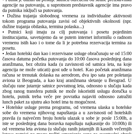
agencije na putovanju, u suprotnom predstavnik agencije ima pravo
da putnika isključi sa putovanja.
• Dužina trajanja slobodnog vremena za individualne aktivnosti
tokom programa putovanja zavisi od objektivnih okolnosti (npr.
dužine trajanja obilaska, termina polaska...)
• Putnici koji imaju za cilj putovanja i posetu pojedinim
institucujama, savetujemo da se putem internet informišu o radnom
vremenu istih kao i o tome da li je potrebna rezervacija termina za
posetu.
• Jedan hotelski dan kao i rezervisane usluge obračunaju se od 15:00
časova datuma početka putovanja do 10:00 časova poslednjeg dana
aranžmana, bez obzira kada (u zavisnosti od satnica leta, na koje
agencija ne može uticati) gost uđe u hotel. Kao početak aranžmana
računa se trenutak dolaska na aerodrom, dva ipo sata pre poletanja
aviona iz Beograda, a kao kraj aranžmana sletanje u Beograd. U
slučaju rane jutarnje satnice povratnog leta, odnosno u slučaju kada
zbog ranog transfera putnik ne može iskoristiti uslugu doručka u
hotelu, putnik treba veče pre povratka najaviti odnosno zatražiti
lunch paket za ujutru ako hotel ima tu mogućnost.
• Hotelske usluge prema programu, od vremena ulaska u hotelske
sobe do vremena njihovog napuštanja a u zavisnosti od hotelskih
pravila (u najvećem broju hotela ulazak u sobe je posle 15:00h, a
iste se poslednjeg dana boravka napuštaju najkasnije do 10:00h) ili
od vremena leta aviona (u slučaju ranih jutarnjih ili kasnih večernjih