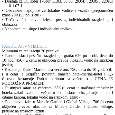
• Doplata za 1/1 sobu 170eur 11.03. 30.03. 29.04. i 20.05 / 220eur
11.10. i 07.11.
• Obavezne napojnice za lokalne vodiče i vozače (prepouručen
iznos 20AED po izletu)
• Troškovi fakultativnih izleta i poseta, individualnih razgledanja i
obilazaka
• Nepomenute usluge i individualni troškovi
FAKULTATIVNI IZLETI:
Minimum za realizaciju 20 putnika:
• Panoramsko i pešačko razgledanje grada: 65€ po osobi, deca do
10 god. 45€ ( u cenu je uključen prevoz i lokalni vodič na srpskom
jeziku)
• Krstarenje Dubai Marinom sa večerom: 75€, deca do 10 god. 55€
( u cenu je uključen povratni transfer hotel-marina-hotel i 1,5
časovno krstarenje Dubai marinom sa večerom) - CENA JE
PODLOŽNA PROMENI
• Pustinjski safari sa večerom: 65€ (u cenu je uračunat transfer iz
hotela, safari avantura, večera u beduinskom selu, jahanje kamila i
crtanje kanom, lokalni vodič na srspkom jeziku)
• Poludnevni izlet u Miracle Garden i Global Village: 70€ (u cenu
uključen prevoz, ulaznice za Miracle Garden i Global village,
pratilac na srpskom jeziku)