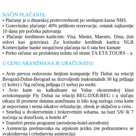
NAČIN PLAĆANJA:
• Plaćanje je u dinarskoj protivvrednosti po srednjem kursu NBS.
• Gotovinsko plaćanje: 40% prilikom rezervacije, ostatak najkasnije
10 dana pre početka putovanja
• Plaćanje kreditnom karticom: Visa, Master, Maestro, Dina, (isti
uslovi kao gotovina). Za korisnike kreditnih kartica NLB
Komercijalne banke mogućnost plaćanja na 6 rata bez kamate
• Preko računa: uz profakturu izdatu od strane TA ETA TOURS – a
U CENU ARANŽMANA JE URAČUNATO:
• Avio prevoz redovnom linijiom kompanije Fly Dubai na relaciji
Beograd-Dubai-Beograd sa dozvoljenih maksimalnih 30 kg prtljaga
(1 kofer) i 7kg ručnog prtljaga (1 torba) po osobi.
• Avio karte su kalkulisane na Value ekonomskoj klasi
aviokompanije Fly Dubai na relaciji BEG-DXB-BEG i u slučaju
otkaza ili promene datuma aranžmana iz bilo kog razloga cena karte
je nepovratna i nema nikakve refundacije, obrok je uključen u cenu .
• Smeštaj u dvokrevetnim i trokrevetnim sobama, na bazi 5/6/ ili 7
noćenja sa doručkom, u hotelu 4*
• Transferi prema programu (aerodrom-hotel-aerodrom)
• Asistencija predstavnika na srpskom jeziku (ne podrazumeva se
svakodnevna i celodnevna asistencija)