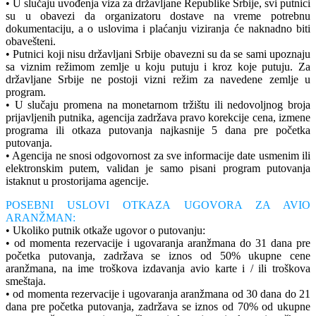
• U slučaju uvođenja viza za državljane Republike Srbije, svi putnici
su u obavezi da organizatoru dostave na vreme potrebnu
dokumentaciju, a o uslovima i plaćanju viziranja će naknadno biti
obavešteni.
• Putnici koji nisu državljani Srbije obavezni su da se sami upoznaju
sa viznim režimom zemlje u koju putuju i kroz koje putuju. Za
državljane Srbije ne postoji vizni režim za navedene zemlje u
program.
• U slučaju promena na monetarnom tržištu ili nedovoljnog broja
prijavljenih putnika, agencija zadržava pravo korekcije cena, izmene
programa ili otkaza putovanja najkasnije 5 dana pre početka
putovanja.
• Agencija ne snosi odgovornost za sve informacije date usmenim ili
elektronskim putem, validan je samo pisani program putovanja
istaknut u prostorijama agencije.
POSEBNI USLOVI OTKAZA UGOVORA ZA AVIO
ARANŽMAN:
• Ukoliko putnik otkaže ugovor o putovanju:
• od momenta rezervacije i ugovaranja aranžmana do 31 dana pre
početka putovanja, zadržava se iznos od 50% ukupne cene
aranžmana, na ime troškova izdavanja avio karte i / ili troškova
smeštaja.
• od momenta rezervacije i ugovaranja aranžmana od 30 dana do 21
dana pre početka putovanja, zadržava se iznos od 70% od ukupne