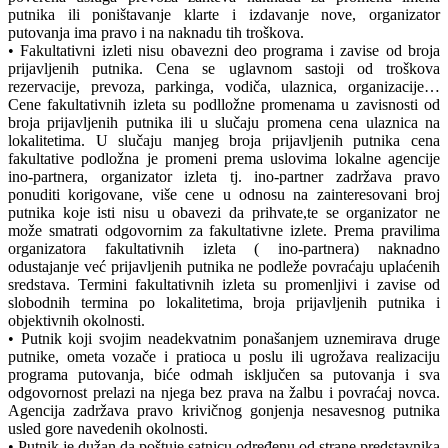
putnika ili poništavanje klarte i izdavanje nove, organizator
putovanja ima pravo i na naknadu tih troškova.
• Fakultativni izleti nisu obavezni deo programa i zavise od broja
prijavljenih putnika. Cena se uglavnom sastoji od troškova
rezervacije, prevoza, parkinga, vodiča, ulaznica, organizacije…
Cene fakultativnih izleta su podlložne promenama u zavisnosti od
broja prijavljenih putnika ili u slučaju promena cena ulaznica na
lokalitetima. U slučaju manjeg broja prijavljenih putnika cena
fakultative podložna je promeni prema uslovima lokalne agencije
ino-partnera, organizator izleta tj. ino-partner zadržava pravo
ponuditi korigovane, više cene u odnosu na zainteresovani broj
putnika koje isti nisu u obavezi da prihvate,te se organizator ne
može smatrati odgovornim za fakultativne izlete. Prema pravilima
organizatora fakultativnih izleta ( ino-partnera) naknadno
odustajanje već prijavljenih putnika ne podleže povraćaju uplaćenih
sredstava. Termini fakultativnih izleta su promenljivi i zavise od
slobodnih termina po lokalitetima, broja prijavljenih putnika i
objektivnih okolnosti.
• Putnik koji svojim neadekvatnim ponašanjem uznemirava druge
putnike, ometa vozače i pratioca u poslu ili ugrožava realizaciju
programa putovanja, biće odmah isključen sa putovanja i sva
odgovornost prelazi na njega bez prava na žalbu i povraćaj novca.
Agencija zadržava pravo krivičnog gonjenja nesavesnog putnika
usled gore navedenih okolnosti.
• Putnik je dužan da poštuje satnicu određenu od strane predstavnika