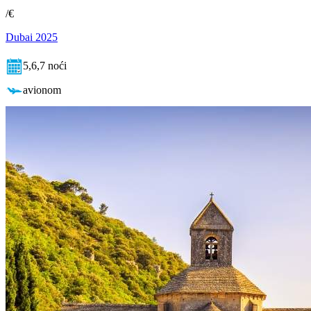
/€
Dubai 2025
5,6,7 noći
avionom