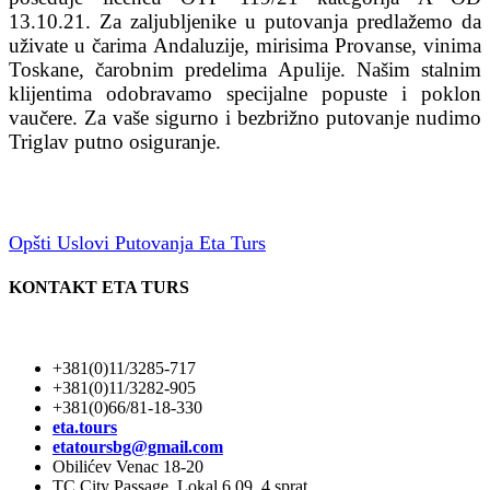
13.10.21. Za zaljubljenike u putovanja predlažemo da
uživate u čarima Andaluzije, mirisima Provanse, vinima
Toskane, čarobnim predelima Apulije. Našim stalnim
klijentima odobravamo specijalne popuste i poklon
vaučere. Za vaše sigurno i bezbrižno putovanje nudimo
Triglav putno osiguranje.
Opšti Uslovi Putovanja Eta Turs
KONTAKT ETA TURS
+381(0)11/3285-717
+381(0)11/3282-905
+381(0)66/81-18-330
eta.tours
etatoursbg@gmail.com
Obilićev Venac 18-20
TC City Passage, Lokal 6.09, 4 sprat