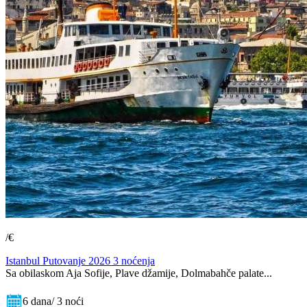
/€
Istanbul Putovanje 2026 3 noćenja
Sa obilaskom Aja Sofije, Plave džamije, Dolmabahče palate...
6 dana/ 3 noći