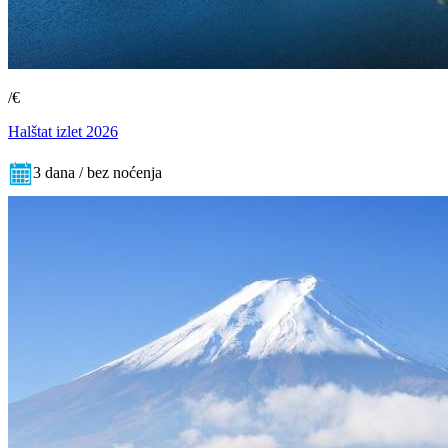
/€
Halštat izlet 2026
3 dana / bez noćenja