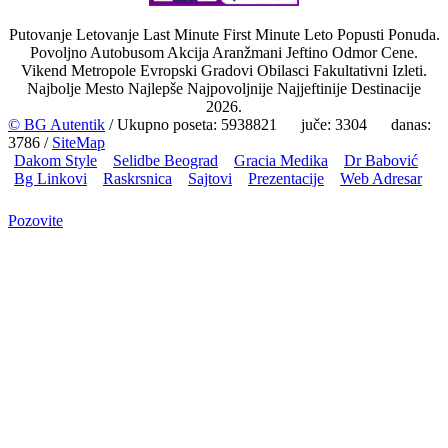
Putovanje Letovanje Last Minute First Minute Leto Popusti Ponuda.
Povoljno Autobusom Akcija Aranžmani Jeftino Odmor Cene.
Vikend Metropole Evropski Gradovi Obilasci Fakultativni Izleti.
Najbolje Mesto Najlepše Najpovoljnije Najjeftinije Destinacije
2026.
© BG Autentik
/ Ukupno poseta: 5938821 juče: 3304 danas:
3786 /
SiteMap
Dakom Style
Selidbe Beograd
Gracia Medika
Dr Babović
Bg Linkovi
Raskrsnica
Sajtovi
Prezentacije
Web Adresar
Pozovite