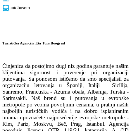
autobusom
Turistička Agencija Eta Turs Beograd
Činjenica da postojimo dugi niz godina garantuje našim
klijentima sigurnost i poverenje pri organizaciji
putovanja. Sa ponosom ističemo da smo specijalisti za
organizaciju letovanja u Španiji, Italiji – Sicilija,
Sanremo, Francuska - Azurna obala, Albanija, Turska -
Sarimsakli. Naš brend su i putovanja u evropske
metropole po veoma povoljnim cenama, u pratnji naših
najboljih turističkih vodiča i na dobro isplaniranim
turama upoznaćete najposećenije evropske metropole -
Rim, Pariz, Moskvu, Beč, Prag, Istanbul. Agencija
poseduje licencu OTP 119/21 kategorija A OD