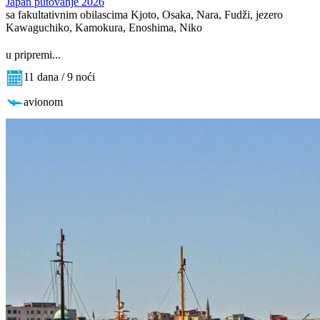
Japan putovanje 2026
sa fakultativnim obilascima Kjoto, Osaka, Nara, Fudži, jezero
Kawaguchiko, Kamokura, Enoshima, Niko
u pripremi...
11 dana / 9 noći
avionom