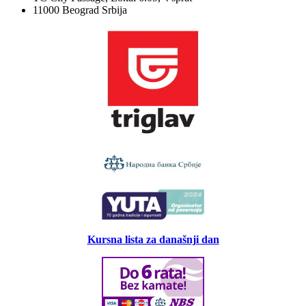
11000 Beograd Srbija
Kursna lista za današnji dan