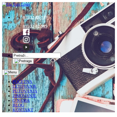
011/32-85-717
011/32-82-905
POČETNA
LETOVANJE
PUTOVANJA
ZIMOVANJE
O NAMA
BLOG
KONTAKT