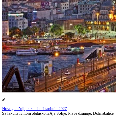
/€
Novogodišnji praznici u Istanbulu 2027
Sa fakultativniom obilaskom Aja Sofije, Plave džamije, Dolmabahče