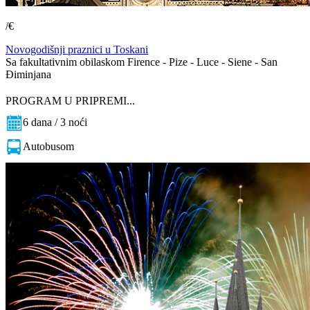
/€
Novogodišnji praznici u Toskani
Sa fakultativnim obilaskom Firence - Pize - Luce - Siene - San
Điminjana
PROGRAM U PRIPREMI...
6 dana / 3 noći
Autobusom