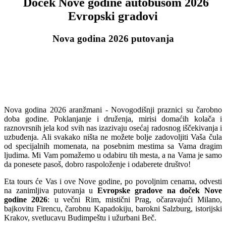
Doček Nove godine autobusom 2026
Evropski gradovi
Nova godina 2026 putovanja
Nova godina 2026 aranžmani - Novogodišnji praznici su čarobno
doba godine. Poklanjanje i druženja, mirisi domaćih kolača i
raznovrsnih jela kod svih nas izazivaju osećaj radosnog iščekivanja i
uzbuđenja. Ali svakako ništa ne možete bolje zadovoljiti Vaša čula
od specijalnih momenata, na posebnim mestima sa Vama dragim
ljudima. Mi Vam pomažemo u odabiru tih mesta, a na Vama je samo
da ponesete pasoš, dobro raspoloženje i odaberete društvo!
Eta tours će Vas i ove Nove godine, po povoljnim cenama, odvesti
na zanimljiva putovanja u
Evropske gradove na doček Nove
godine 2026
: u večni Rim, mistični Prag, očaravajući Milano,
bajkovitu Firencu, čarobnu Kapadokiju, barokni Salzburg, istorijski
Krakov, svetlucavu Budimpeštu i užurbani Beč.