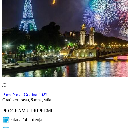
/€
Pariz Nova Godina 2027
Grad kontrasta, šarma, stila...
PROGRAM U PRIPREMI...
9 dana / 4 noćenja