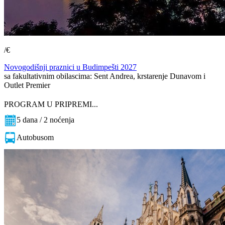
/€
Novogodišnji praznici u Budimpešti 2027
sa fakultativnim obilascima: Sent Andrea, krstarenje Dunavom i
Outlet Premier
PROGRAM U PRIPREMI...
5 dana / 2 noćenja
Autobusom