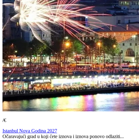
/€
Istanbul Nova Godina 2027
Očaravajući grad u koji ćete iznova i iznova ponovo odlaziti...