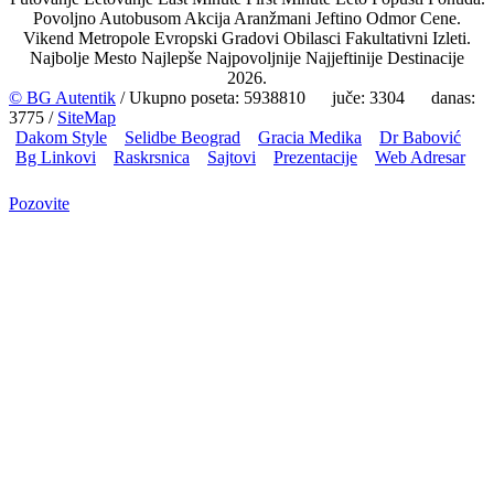
Povoljno Autobusom Akcija Aranžmani Jeftino Odmor Cene.
Vikend Metropole Evropski Gradovi Obilasci Fakultativni Izleti.
Najbolje Mesto Najlepše Najpovoljnije Najjeftinije Destinacije
2026.
© BG Autentik
/ Ukupno poseta: 5938810 juče: 3304 danas:
3775 /
SiteMap
Dakom Style
Selidbe Beograd
Gracia Medika
Dr Babović
Bg Linkovi
Raskrsnica
Sajtovi
Prezentacije
Web Adresar
Pozovite