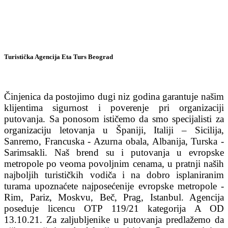
Turistička Agencija Eta Turs Beograd
Činjenica da postojimo dugi niz godina garantuje našim
klijentima sigurnost i poverenje pri organizaciji
putovanja. Sa ponosom ističemo da smo specijalisti za
organizaciju letovanja u Španiji, Italiji – Sicilija,
Sanremo, Francuska - Azurna obala, Albanija, Turska -
Sarimsakli. Naš brend su i putovanja u evropske
metropole po veoma povoljnim cenama, u pratnji naših
najboljih turističkih vodiča i na dobro isplaniranim
turama upoznaćete najposećenije evropske metropole -
Rim, Pariz, Moskvu, Beč, Prag, Istanbul. Agencija
poseduje licencu OTP 119/21 kategorija A OD
13.10.21. Za zaljubljenike u putovanja predlažemo da