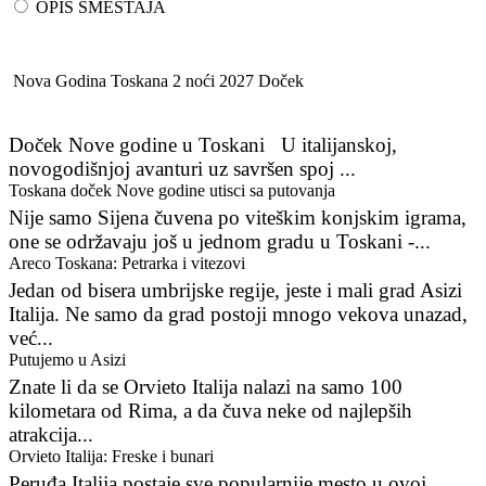
OPIS SMEŠTAJA
Nova Godina Toskana 2 noći 2027 Doček
Doček Nove godine u Toskani U italijanskoj,
novogodišnjoj avanturi uz savršen spoj ...
Toskana doček Nove godine utisci sa putovanja
Nije samo Sijena čuvena po viteškim konjskim igrama,
one se održavaju još u jednom gradu u Toskani -...
Areco Toskana: Petrarka i vitezovi
Jedan od bisera umbrijske regije, jeste i mali grad Asizi
Italija. Ne samo da grad postoji mnogo vekova unazad,
već...
Putujemo u Asizi
Znate li da se Orvieto Italija nalazi na samo 100
kilometara od Rima, a da čuva neke od najlepših
atrakcija...
Orvieto Italija: Freske i bunari
Peruđa Italija postaje sve popularnije mesto u ovoj