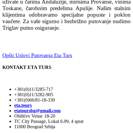
uživate u čarima Andaluzije, mirisima Provanse, vinima
Toskane, čarobnim predelima Apulije. Našim stalnim
klijentima odobravamo specijalne popuste i poklon
vaučere. Za vaše sigurno i bezbrižno putovanje nudimo
Triglav putno osiguranje.
Opšti Uslovi Putovanja Eta Turs
KONTAKT ETA TURS
+381(0)11/3285-717
+381(0)11/3282-905
+381(0)66/81-18-330
eta.tours
etatoursbg@gmail.com
Obilićev Venac 18-20
TC City Passage, Lokal 6.09, 4 sprat
11000 Beograd Srbija