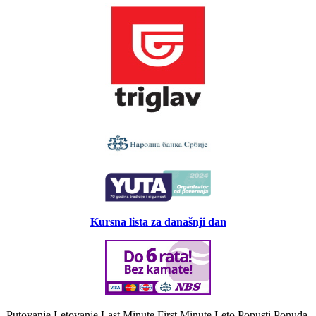
Kursna lista za današnji dan
Putovanje Letovanje Last Minute First Minute Leto Popusti Ponuda.