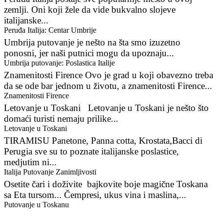
zemlji. Oni koji žele da vide bukvalno slojeve
italijanske...
Peruđa Italija: Centar Umbrije
Umbrija putovanje je nešto na šta smo izuzetno
ponosni, jer naši putnici mogu da upoznaju...
Umbrija putovanje: Poslastica Italije
Znamenitosti Firence Ovo je grad u koji obavezno treba
da se ode bar jednom u životu, a znamenitosti Firence...
Znamenitosti Firence
Letovanje u Toskani Letovanje u Toskani je nešto što
domaći turisti nemaju prilike...
Letovanje u Toskani
TIRAMISU Panetone, Panna cotta, Krostata,Bacci di
Perugia sve su to poznate italijanske poslastice,
medjutim ni...
Italija Putovanje Zanimljivosti
Osetite čari i doživite bajkovite boje magične Toskana
sa Eta tursom... Čempresi, ukus vina i maslina,...
Putovanje u Toskanu