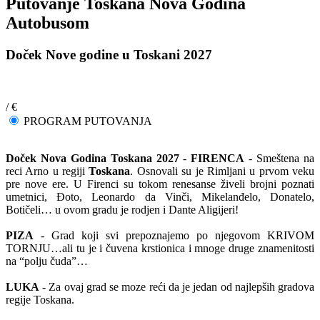
Putovanje Toskana Nova Godina
Autobusom
Doček Nove godine u Toskani 2027
/ €
PROGRAM PUTOVANJA
Doček Nova Godina Toskana 2027
-
FIRENCA
- Smeštena na
reci Arno u regiji
Toskana
. Osnovali su je Rimljani u prvom veku
pre nove ere. U Firenci su tokom renesanse živeli brojni poznati
umetnici, Đoto, Leonardo da Vinči, Mikelanđelo, Donatelo,
Botičeli… u ovom gradu je rodjen i Dante Aligijeri!
PIZA
- Grad koji svi prepoznajemo po njegovom KRIVOM
TORNJU…ali tu je i čuvena krstionica i mnoge druge znamenitosti
na “polju čuda”…
LUKA
- Za ovaj grad se moze reći da je jedan od najlepših gradova
regije Toskana.