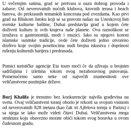
U večernjim satima, grad se pretvara u oazu dobrog provoda i
zabave. Od neverovatnih noćnih klubova, krovnih terasa i beach
barova, do prekrasnih tematskih koncerata pod zvezdama. Kao prvi
grad na Bliskom Istoku koji se sa pravom našao na Uneskovoj listi
svetske kulturne baštine, Dubai predstavlja grad u kojem ćete
doživeti kulturu iz svih krajeva naše planete. Ova raznolikost se
izražava u gastronomiji, modi i muzici. Iako su njegovi koreni
islamske sunitske tradicije, ovde ćete doživeti jedno otvoreno
društvo koje svojim posetiocima nudi brojna iskustva i doprinosi
rušenju kulturnih barijera i predrasuda.
Putnici turističke agencije Eta tours moći će da uživaju u brojnim
sadržajima i izletima tokom ovog nezaboravnog putovanja.
Pomenućemo samo neke od najvećih znamenitosti ove
veličanstvene pustinjske države.
Burj Khalifa
je trenutno bez konkurencije najviša građevina na
svetu. Ovaj veličanstveni toranj oborio je rekord sa svojom visinom
od neverovatnih 828 metara (kao čak tri Ajfelova tornja u Parizu) i
sa njega se lako može videti čitavi Dubai. Veličanstvena mega
struktura koju obavezno morate obići tokom svog boravka u ovom
čudesnom gradu.