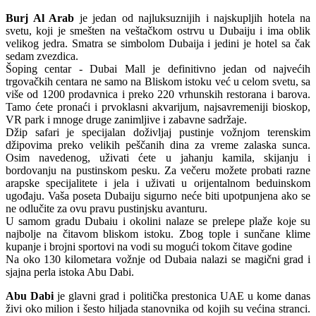
Burj Al Arab
je jedan od najluksuznijih i najskupljih hotela na
svetu, koji je smešten na veštačkom ostrvu u Dubaiju i ima oblik
velikog jedra. Smatra se simbolom Dubaija i jedini je hotel sa čak
sedam zvezdica.
Šoping centar - Dubai Mall je definitivno jedan od najvećih
trgovačkih centara ne samo na Bliskom istoku već u celom svetu, sa
više od 1200 prodavnica i preko 220 vrhunskih restorana i barova.
Tamo ćete pronaći i prvoklasni akvarijum, najsavremeniji bioskop,
VR park i mnoge druge zanimljive i zabavne sadržaje.
Džip safari je specijalan doživljaj pustinje vožnjom terenskim
džipovima preko velikih peščanih dina za vreme zalaska sunca.
Osim navedenog, uživati ćete u jahanju kamila, skijanju i
bordovanju na pustinskom pesku. Za večeru možete probati razne
arapske specijalitete i jela i uživati u orijentalnom beduinskom
ugođaju. Vaša poseta Dubaiju sigurno neće biti upotpunjena ako se
ne odlučite za ovu pravu pustinjsku avanturu.
U samom gradu Dubaiu i okolini nalaze se prelepe plaže koje su
najbolje na čitavom bliskom istoku. Zbog tople i sunčane klime
kupanje i brojni sportovi na vodi su mogući tokom čitave godine
Na oko 130 kilometara vožnje od Dubaia nalazi se magični grad i
sjajna perla istoka Abu Dabi.
Abu Dabi
je glavni grad i politička prestonica UAE u kome danas
živi oko milion i šesto hiljada stanovnika od kojih su većina stranci.