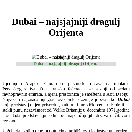
Dubai – najsjajniji dragulj
Orijenta
Dubai – najsjajniji dragulj Orijenta
Ujedinjeni Arapski Emirati su pustinjska država na obalama
Persijskog zaliva. Ova arapska federacija se sastoji od sedam
ravnopravnih emirata, a njena prestolnica je smeštena u Abu Dabiju.
Najveći i najznačajniji grad ove prelete zemlje je svakako
Dubai
koji predstavlja njen privredni, kulturni i turistički centar. Emirati su
stekli punu nezavisnost od Velike Britanije u decembru 1971.godine
i od tada predstavljaju jednu od najznačajnijih država u čitavom
regionu.
U želji da svojim dragim putnicima približi ovu jedinstvenu i prelepu