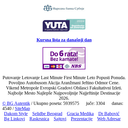
Kursna lista za današnji dan
Putovanje Letovanje Last Minute First Minute Leto Popusti Ponuda.
Povoljno Autobusom Akcija Aranžmani Jeftino Odmor Cene.
Vikend Metropole Evropski Gradovi Obilasci Fakultativni Izleti.
Najbolje Mesto Najlepše Najpovoljnije Najjeftinije Destinacije
2026.
© BG Autentik
/ Ukupno poseta: 5939575 juče: 3304 danas:
4540 /
SiteMap
Dakom Style
Selidbe Beograd
Gracia Medika
Dr Babović
Bg Linkovi
Raskrsnica
Sajtovi
Prezentacije
Web Adresar