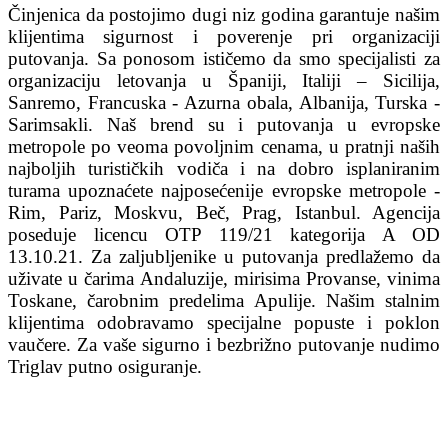
Činjenica da postojimo dugi niz godina garantuje našim
klijentima sigurnost i poverenje pri organizaciji
putovanja. Sa ponosom ističemo da smo specijalisti za
organizaciju letovanja u Španiji, Italiji – Sicilija,
Sanremo, Francuska - Azurna obala, Albanija, Turska -
Sarimsakli. Naš brend su i putovanja u evropske
metropole po veoma povoljnim cenama, u pratnji naših
najboljih turističkih vodiča i na dobro isplaniranim
turama upoznaćete najposećenije evropske metropole -
Rim, Pariz, Moskvu, Beč, Prag, Istanbul. Agencija
poseduje licencu OTP 119/21 kategorija A OD
13.10.21. Za zaljubljenike u putovanja predlažemo da
uživate u čarima Andaluzije, mirisima Provanse, vinima
Toskane, čarobnim predelima Apulije. Našim stalnim
klijentima odobravamo specijalne popuste i poklon
vaučere. Za vaše sigurno i bezbrižno putovanje nudimo
Triglav putno osiguranje.