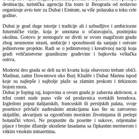
destinaciju, turistička agencija Eta tours iz Beograda od nedavno
organizuje avio ture za Dubai i Emirate, sa više polazaka u toku cele
godine.
Dubai je grad duge istorije i tradicije ali i uzbudljive i ambiciozne
futurističke vizije, koja je umotana u očaravajuću, pustinjsku
okolinu. Gotovo je nemoguće ne diviti se ovom magičnom gradu
zbog neumorne strasti, ambicije i sposobnosti da sanjaju i ostvare
jedinstvene projekte. Radi se o jedinstvenoj i kreativnoj naciji koja
gradi veličanstvene grandiozne građevine i bajkovita veštačka
ostrva.
Moderni deo grada se deli na tri kvarta koja obavezno trebate obići.
Madinat, zatim Downtown oko Burj Khalife i Dubai Marinu ispod
koje su najlepše i najbolje plaže sa zlatnim peskom i tirkiznom
bojom mora.
Dubai je šoping raj, kupovina u ovom gradu je zabavna aktivnost, a
tržni centri nude puno više od prodavnica svetskih brendova.
Izgledom poput italijanskih, francuskih ili persijskih palata, svoje
posetioce privlače nadrealnim atrakcijama kao što su zatvoreno
skijalište, akvarijum sa egzotičnim morskim životinjama ili prelepi
botanički vrtovi. Ne propustite da posetite i sukove, orijentalne
pijace i brojne džamije ukrašene fasadama sa čipkastim mermerom i
vitkim visokim minaretima.