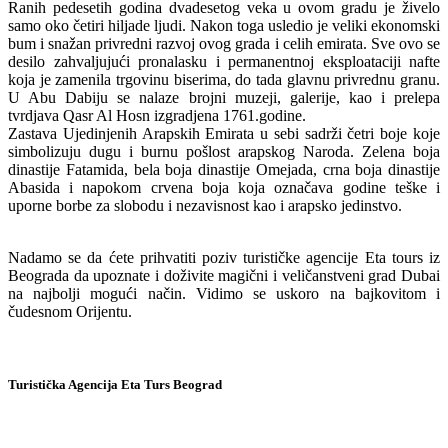
Ranih pedesetih godina dvadesetog veka u ovom gradu je živelo
samo oko četiri hiljade ljudi. Nakon toga usledio je veliki ekonomski
bum i snažan privredni razvoj ovog grada i celih emirata. Sve ovo se
desilo zahvaljujući pronalasku i permanentnoj eksploataciji nafte
koja je zamenila trgovinu biserima, do tada glavnu privrednu granu.
U Abu Dabiju se nalaze brojni muzeji, galerije, kao i prelepa
tvrdjava Qasr Al Hosn izgradjena 1761.godine.
Zastava Ujedinjenih Arapskih Emirata u sebi sadrži četri boje koje
simbolizuju dugu i burnu pošlost arapskog Naroda. Zelena boja
dinastije Fatamida, bela boja dinastije Omejada, crna boja dinastije
Abasida i napokom crvena boja koja označava godine teške i
uporne borbe za slobodu i nezavisnost kao i arapsko jedinstvo.
Nadamo se da ćete prihvatiti poziv turističke agencije Eta tours iz
Beograda da upoznate i doživite magični i veličanstveni grad Dubai
na najbolji mogući način. Vidimo se uskoro na bajkovitom i
čudesnom Orijentu.
Turistička Agencija Eta Turs Beograd