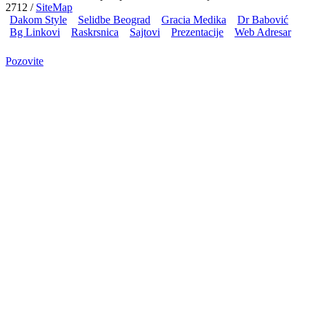
2712 /
SiteMap
Dakom Style
Selidbe Beograd
Gracia Medika
Dr Babović
Bg Linkovi
Raskrsnica
Sajtovi
Prezentacije
Web Adresar
Pozovite