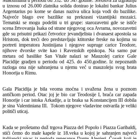
Maksimiana u periodu od 532. do 547.godine. Sredstva za izgradnju
u iznosu od 26.000 zlatnika solida donirao je lokalni bankar Julius
Argentarius po kome se danas naziva ulica koja vodi do bazilike.
Najveće blago ove bazilike su prekrasni vizantijski mozaici.
Tematski se mogu podeliti u tri grupe: starozavetni gde se ističe
scena žrtvovanja Isaka od strane njegovog oca Avrama, novozavetni
gde su prisutni prikazi četvorice jevandjelista i dvanaest apostola sa
Hristom, dok treći deo predstavljaju ktitorske freske na kojima su
portreti imperatora Justinijana i njegove supruge carice Teodore,
njihove dvorske svite kao i Ravenskih episkopa. Na samo par
metara od basilike San Vitale nalazi se Mauzolej carice Gale
Placidije gradjen u periodu od 425. do 450.godine. Iz nepoznatih
razloga ona nije sahranjena u njemu već u mauzoleju svog brata
Honorija u Rimu.
Gala Placidija je bila veoma moćna i uvažena žena u poznom
antičkom period. Otac joj je bio car Teodosije I, braća car zapada
Honorije i car istoka Arkadije, a iz braka sa Konstancijem III dobila
je sina Valentiniana III. Tokom njegove vladavine ostvarila je veliki
političi uticaj.
Kada se prošetamo duž trgova Piazza del Popolo i Piazza Garibaldi,
stići ćemo do male kapele iz 18.veka u kojoj je sahranjen najveći
italijanski pisac iz perioda renesanse Dante Alegjeri. Čovek koji je