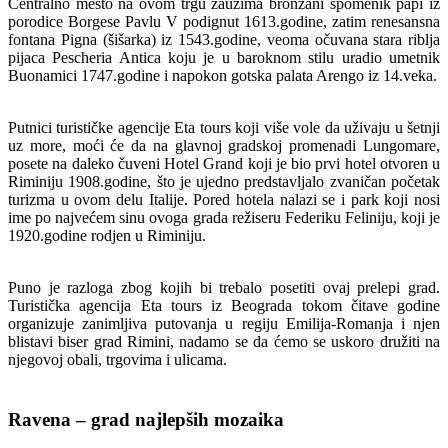
Centralno mesto na ovom trgu zauzima bronzani spomenik papi iz
porodice Borgese Pavlu V podignut 1613.godine, zatim renesansna
fontana Pigna (šišarka) iz 1543.godine, veoma očuvana stara riblja
pijaca Pescheria Antica koju je u baroknom stilu uradio umetnik
Buonamici 1747.godine i napokon gotska palata Arengo iz 14.veka.
Putnici turističke agencije Eta tours koji više vole da uživaju u šetnji
uz more, moći će da na glavnoj gradskoj promenadi Lungomare,
posete na daleko čuveni Hotel Grand koji je bio prvi hotel otvoren u
Riminiju 1908.godine, što je ujedno predstavljalo zvaničan početak
turizma u ovom delu Italije. Pored hotela nalazi se i park koji nosi
ime po najvećem sinu ovoga grada režiseru Federiku Feliniju, koji je
1920.godine rodjen u Riminiju.
Puno je razloga zbog kojih bi trebalo posetiti ovaj prelepi grad.
Turistička agencija Eta tours iz Beograda tokom čitave godine
organizuje zanimljiva putovanja u regiju Emilija-Romanja i njen
blistavi biser grad Rimini, nadamo se da ćemo se uskoro družiti na
njegovoj obali, trgovima i ulicama.
Ravena – grad najlepših mozaika