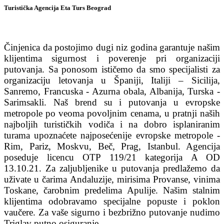
Turistička Agencija Eta Turs Beograd
Činjenica da postojimo dugi niz godina garantuje našim
klijentima sigurnost i poverenje pri organizaciji
putovanja. Sa ponosom ističemo da smo specijalisti za
organizaciju letovanja u Španiji, Italiji – Sicilija,
Sanremo, Francuska - Azurna obala, Albanija, Turska -
Sarimsakli. Naš brend su i putovanja u evropske
metropole po veoma povoljnim cenama, u pratnji naših
najboljih turističkih vodiča i na dobro isplaniranim
turama upoznaćete najposećenije evropske metropole -
Rim, Pariz, Moskvu, Beč, Prag, Istanbul. Agencija
poseduje licencu OTP 119/21 kategorija A OD
13.10.21. Za zaljubljenike u putovanja predlažemo da
uživate u čarima Andaluzije, mirisima Provanse, vinima
Toskane, čarobnim predelima Apulije. Našim stalnim
klijentima odobravamo specijalne popuste i poklon
vaučere. Za vaše sigurno i bezbrižno putovanje nudimo
Triglav putno osiguranje.