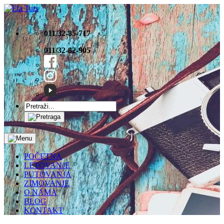
011/32-85-717
011/32-82-905
POČETNA
LETOVANJE
PUTOVANJA
ZIMOVANJE
O NAMA
BLOG
KONTAKT