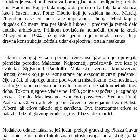
su takodje ostaci amfiteatra za borbu gladiatora podignutog u doba
cara Hadrijana koji je tada mogao da primi do 12 hiljada gledalaca,
kao i čuveni most Ponte Tiberio koji je sazidan na reci Marekji
20.godine naše ere od strane imperatora Tiberija. Most koji je
dugačak 62 metra ima pet širokih lukova i predstavlja remek delo
antičke arhitekture. Prilikom povlačenja nemačkih trupa iz grada
21.septembra 1944. inžinjeriska jedinica je minirala most, ali je
drevna konstrukcija izdržala udar eksploziva i ostala netaknuta.
Tokom srednjeg veka i perioda renesanse gradom je upravljala
plemićka porodica Malatesta. Najpoznatiji predstavnik ove loze je
svakako Sigismund Pandolfo Malatesta, veoma kontraverzna
ličnost, čovek koji je sa jedne strane bio ekskomunicirani plaćenik i
čije su čak tri supruge umrle pod veoma misterioznim okolnostima, a
sa druge strane mecena i pokrovitelj mnogih poznatih umetnika toga
doba. Tokom njegove vladavine 1450.godine započeta je izgradnja
crkve Tempio Malatestiano zvanično posvećene Svetom Franji
Asiškom. Glavni arhitekt je bio čuveni djenovljanin Leon Batista
Alberti, ali crkva nikada nije završena. Ova interesantna crkva se
nalazi u blizini glavnog gradskog trga Piazza dei martiri.
Nedaleko odatle nalazi se još jedan prelepi gradski trg Piazza Cavur
na kome je nekoliko bitnih znamenitosti ovoga jadranskog grada.