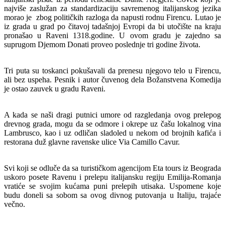
najviše zaslužan za standardizaciju savremenog italijanskog jezika
morao je zbog političkih razloga da napusti rodnu Firencu. Lutao je
iz grada u grad po čitavoj tadašnjoj Evropi da bi utočište na kraju
pronašao u Raveni 1318.godine. U ovom gradu je zajedno sa
suprugom Djemom Donati proveo poslednje tri godine života.
Tri puta su toskanci pokušavali da prenesu njegovo telo u Firencu,
ali bez uspeha. Pesnik i autor čuvenog dela Božanstvena Komedija
je ostao zauvek u gradu Raveni.
A kada se naši dragi putnici umore od razgledanja ovog prelepog
drevnog grada, mogu da se odmore i okrepe uz čašu lokalnog vina
Lambrusco, kao i uz odličan sladoled u nekom od brojnih kafića i
restorana duž glavne ravenske ulice Via Camillo Cavur.
Svi koji se odluče da sa turističkom agencijom Eta tours iz Beograda
uskoro posete Ravenu i prelepu italijansku regiju Emilija-Romanja
vratiće se svojim kućama puni prelepih utisaka. Uspomene koje
budu doneli sa sobom sa ovog divnog putovanja u Italiju, trajaće
večno.