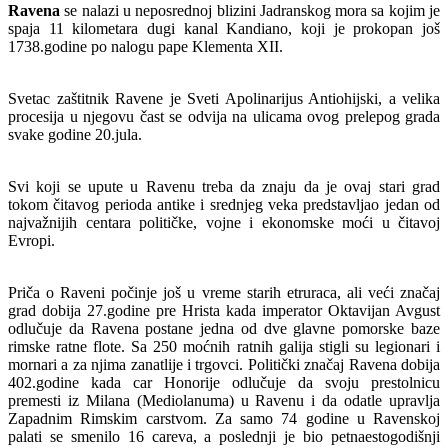
Ravena
se nalazi u neposrednoj blizini Jadranskog mora sa kojim je
spaja 11 kilometara dugi kanal Kandiano, koji je prokopan još
1738.godine po nalogu pape Klementa XII.
Svetac zaštitnik Ravene je Sveti Apolinarijus Antiohijski, a velika
procesija u njegovu čast se odvija na ulicama ovog prelepog grada
svake godine 20.jula.
Svi koji se upute u Ravenu treba da znaju da je ovaj stari grad
tokom čitavog perioda antike i srednjeg veka predstavljao jedan od
najvažnijih centara političke, vojne i ekonomske moći u čitavoj
Evropi.
Priča o Raveni počinje još u vreme starih etruraca, ali veći značaj
grad dobija 27.godine pre Hrista kada imperator Oktavijan Avgust
odlučuje da Ravena postane jedna od dve glavne pomorske baze
rimske ratne flote. Sa 250 moćnih ratnih galija stigli su legionari i
mornari a za njima zanatlije i trgovci. Politički značaj Ravena dobija
402.godine kada car Honorije odlučuje da svoju prestolnicu
premesti iz Milana (Mediolanuma) u Ravenu i da odatle upravlja
Zapadnim Rimskim carstvom. Za samo 74 godine u Ravenskoj
palati se smenilo 16 careva, a poslednji je bio petnaestogodišnji