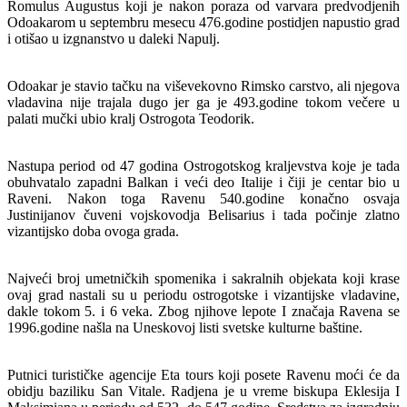
Romulus Augustus koji je nakon poraza od varvara predvodjenih
Odoakarom u septembru mesecu 476.godine postidjen napustio grad
i otišao u izgnanstvo u daleki Napulj.
Odoakar je stavio tačku na viševekovno Rimsko carstvo, ali njegova
vladavina nije trajala dugo jer ga je 493.godine tokom večere u
palati mučki ubio kralj Ostrogota Teodorik.
Nastupa period od 47 godina Ostrogotskog kraljevstva koje je tada
obuhvatalo zapadni Balkan i veći deo Italije i čiji je centar bio u
Raveni. Nakon toga Ravenu 540.godine konačno osvaja
Justinijanov čuveni vojskovodja Belisarius i tada počinje zlatno
vizantijsko doba ovoga grada.
Najveći broj umetničkih spomenika i sakralnih objekata koji krase
ovaj grad nastali su u periodu ostrogotske i vizantijske vladavine,
dakle tokom 5. i 6 veka. Zbog njihove lepote I značaja Ravena se
1996.godine našla na Uneskovoj listi svetske kulturne baštine.
Putnici turističke agencije Eta tours koji posete Ravenu moći će da
obidju baziliku San Vitale. Radjena je u vreme biskupa Eklesija I