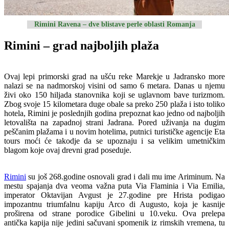
Rimini Ravena – dve blistave perle oblasti Romanja
Rimini – grad najboljih plaža
Ovaj lepi primorski grad na ušću reke Marekje u Jadransko more
nalazi se na nadmorskoj visini od samo 6 metara. Danas u njemu
živi oko 150 hiljada stanovnika koji se uglavnom bave turizmom.
Zbog svoje 15 kilometara duge obale sa preko 250 plaža i isto toliko
hotela, Rimini je poslednjih godina prepoznat kao jedno od najboljih
letovališta na zapadnoj strani Jadrana. Pored uživanja na dugim
peščanim plažama i u novim hotelima, putnici turističke agencije Eta
tours moći će takodje da se upoznaju i sa velikim umetničkim
blagom koje ovaj drevni grad poseduje.
Rimini
su još 268.godine osnovali grad i dali mu ime Ariminum. Na
mestu spajanja dva veoma važna puta Via Flaminia i Via Emilia,
imperator Oktavijan Avgust je 27.godine pre Hrista podigao
impozantnu triumfalnu kapiju Arco di Augusto, koja je kasnije
proširena od strane porodice Gibelini u 10.veku. Ova prelepa
antička kapija nije jedini sačuvani spomenik iz rimskih vremena, tu