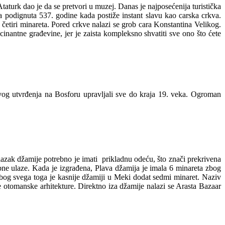
taturk dao je da se pretvori u muzej. Danas je najposećenija turistička
a podignuta 537. godine kada postiže instant slavu kao carska crkva.
etiri minareta. Pored crkve nalazi se grob cara Konstantina Velikog.
cinantne građevine, jer je zaista kompleksno shvatiti sve ono što ćete
vog utvrđenja na Bosforu upravljali sve do kraja 19. veka. Ogroman
lazak džamije potrebno je imati prikladnu odeću, što znači prekrivena
bne ulaze. Kada je izgrađena, Plava džamija je imala 6 minareta zbog
Zbog svega toga je kasnije džamiji u Meki dodat sedmi minaret. Naziv
će otomanske arhitekture. Direktno iza džamije nalazi se Arasta Bazaar