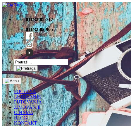
011/32-85-717
011/32-82-905
POČETNA
LETOVANJE
PUTOVANJA
ZIMOVANJE
O NAMA
BLOG
KONTAKT