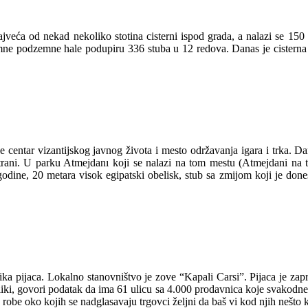
 najveća od nekad nekoliko stotina cisterni ispod grada, a nalazi se 150
e podzemne hale podupiru 336 stuba u 12 redova. Danas je cisterna bazi
e centar vizantijskog javnog života i mesto održavanja igara i trka. 
trani. U parku Atmejdanı koji se nalazi na tom mestu (Atmejdani na t
odine, 20 metara visok egipatski obelisk, stub sa zmijom koji je dones
ka pijaca. Lokalno stanovništvo je zove “Kapali Carsi”. Pijaca je z
veliki, govori podatak da ima 61 ulicu sa 4.000 prodavnica koje svakodn
te robe oko kojih se nadglasavaju trgovci željni da baš vi kod njih nešto