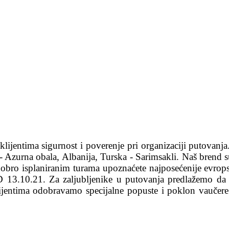
lijentima sigurnost i poverenje pri organizaciji putovanja
ska - Azurna obala, Albanija, Turska - Sarimsakli. Naš bre
a dobro isplaniranim turama upoznaćete najposećenije evro
13.10.21. Za zaljubljenike u putovanja predlažemo da 
ijentima odobravamo specijalne popuste i poklon vaučere