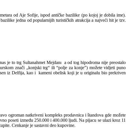
 metara od Aje Sofije, ispod antičke bazilike (po kojoj je dobila ime).
like jedna od popularnijih turističkih atrakcija a najveći hit je tzv.
Danas je to trg Sultanahmet Mejdanı a od tog hipodroma nije preostalo
urskom znači „konjski trg“ ili “polje za konje”) možete vidjeti puno
en iz Delfija, kao i kameni obelisk koji je u originalu bio prekriven
apravo ogroman natkriveni kompleks prodavnica i štandova gde možete
evno poseti između 250.000 i 400.000 ljudi. Na pijacu se ulazi kroz 11
 kupite. Cenkanje je sastavni deo kupovine.