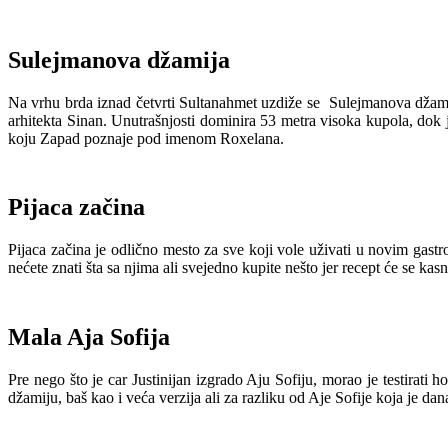
Sulejmanova džamija
Na vrhu brda iznad četvrti Sultanahmet uzdiže se Sulejmanova džamij
arhitekta Sinan. Unutrašnjosti dominira 53 metra visoka kupola, do
koju Zapad poznaje pod imenom Roxelana.
Pijaca začina
Pijaca začina je odlično mesto za sve koji vole uživati u novim gastr
nećete znati šta sa njima ali svejedno kupite nešto jer recept će se kasn
Mala Aja Sofija
Pre nego što je car Justinijan izgrado Aju Sofiju, morao je testirati
džamiju, baš kao i veća verzija ali za razliku od Aje Sofije koja je dan