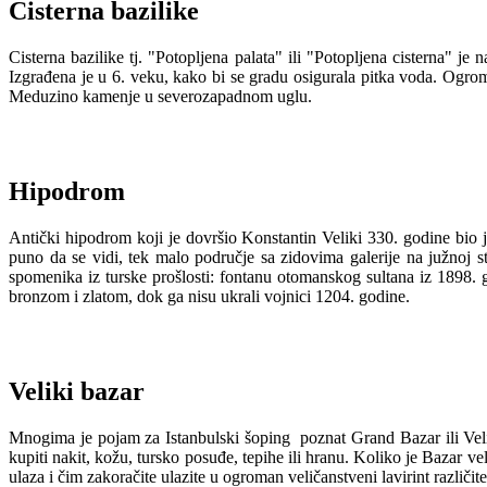
Cisterna bazilike
Cisterna bazilike tj. "Potopljena palata" ili "Potopljena cisterna" je
Izgrađena je u 6. veku, kako bi se gradu osigurala pitka voda. Ogromn
Meduzino kamenje u severozapadnom uglu.
Hipodrom
Antički hipodrom koji je dovršio Konstantin Veliki 330. godine bio j
puno da se vidi, tek malo područje sa zidovima galerije na južnoj s
spomenika iz turske prošlosti: fontanu otomanskog sultana iz 1898. g
bronzom i zlatom, dok ga nisu ukrali vojnici 1204. godine.
Veliki bazar
Mnogima je pojam za Istanbulski šoping poznat Grand Bazar ili Veli
kupiti nakit, kožu, tursko posuđe, tepihe ili hranu. Koliko je Bazar 
ulaza i čim zakoračite ulazite u ogroman veličanstveni lavirint različi