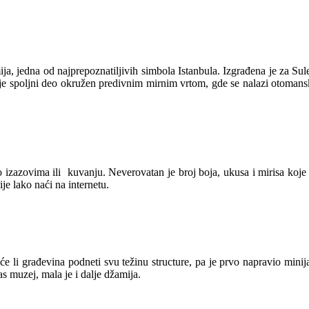
a, jedna od najprepoznatiljivih simbola Istanbula. Izgrađena je za Su
k je spoljni deo okružen predivnim mirnim vrtom, gde se nalazi otoma
o izazovima ili kuvanju. Neverovatan je broj boja, ukusa i mirisa koje ć
ije lako naći na internetu.
 hoće li građevina podneti svu težinu structure, pa je prvo napravio min
as muzej, mala je i dalje džamija.