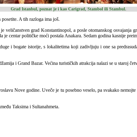
Grad Istanbul, poznat je i kao Carigrad, Stambol ili Stambul.
 posetite. A tih razloga ima još.
je veličanstven grad Konstantinopol, a posle otomanskog osvajanja gra
 je centar političke moći postala Anakara. Sedam godina kasnije preim
duge i bogate istorije, s lokalitetima koji zadivljuju i one sa predra
žamija i Grand Bazar. Većina turističkih atrakcija nalazi se u staroj čet
i proslavu Nove godine. Uveče je tu posebno veselo, pa svakako nemojt
 između Taksima i Sultanahmeta.