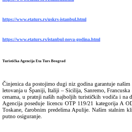
https://www.etaturs.rs/uskrs-istanbul.html
https://www.etaturs.rs/istanbul-nova-godina.html
Turistička Agencija Eta Turs Beograd
Činjenica da postojimo dugi niz godina garantuje našim k
letovanja u Španiji, Italiji – Sicilija, Sanremo, Francu
cenama, u pratnji naših najboljih turističkih vodiča i n
Agencija poseduje licencu OTP 119/21 kategorija A OD 
Toskane, čarobnim predelima Apulije. Našim stalnim kl
putno osiguranje.