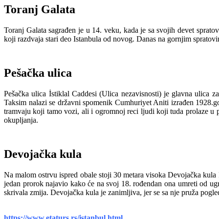
Toranj Galata
Toranj Galata sagrađen je u 14. veku, kada je sa svojih devet sprato
koji razdvaja stari deo Istanbula od novog. Danas na gornjim spratovi
Pešačka ulica
Pešačka ulica İstiklal Caddesi (Ulica nezavisnosti) je glavna ulic
Taksim nalazi se državni spomenik Cumhuriyet Aniti izrađen 1928.god
tramvaju koji tamo vozi, ali i ogromnoj reci ljudi koji tuda prolaze 
okupljanja.
Devojačka kula
Na malom ostrvu ispred obale stoji 30 metara visoka Devojačka kula Kiz
jedan prorok najavio kako će na svoj 18. rođendan ona umreti od ugri
skrivala zmija. Devojačka kula je zanimljiva, jer se sa nje pruža pogle
https://www.etaturs.rs/istanbul.html