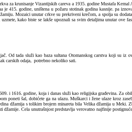
 crkva za krunisanje Vizantijskih careva a 1935. godine Mustafa Kemal A
a je 415. godine, uništena u požaru stotinak godina kasnije. pa iznov
iju. Mozaici unutar crkve su prekriveni krečom, a spolja su dodata č
ga uzmete, kako biste se lakše upoznali sa svim detaljima unutar ove fas
jač. Od tada služi kao baza sultana Otomanskog carstva koji su iz o
ak carskih odaja, potrebno nekoliko sati.
9. i 1616. godine, koja i danas služi kao religijska građevina. Za obi
bom poneti šal, dobićete ga na ulazu. Muškarci i žene ulaze kroz zase
jedina džamija s tolikim brojem minareta bila Velika džamija u Meki. 
ti džamije. Cela unutrašnjost predstavlja verovatno najfinije postignu