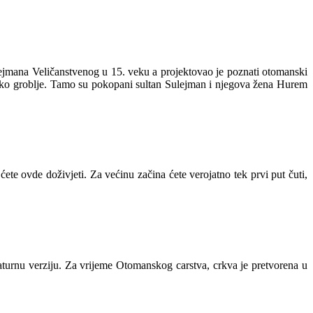
lejmana Veličanstvenog u 15. veku a projektovao je poznati otomanski
nsko groblje. Tamo su pokopani sultan Sulejman i njegova žena Hurem
ete ovde doživjeti. Za većinu začina ćete verojatno tek prvi put čuti,
ijaturnu verziju. Za vrijeme Otomanskog carstva, crkva je pretvorena u