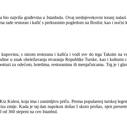
va bio najviša građevina u Istanbulu. Ovaj srednjevekovni toranj nalazi
ma rade restoran i kafić s prekrasnim pogledom na Bosfor, kao i noćni k
a za kupovinu, s nizom restorana i kafića i vodi sve do trga Taksim n
ine u znak obeležavanja stvaranja Republike Turske, kao i kulturni ce
u potrazi za odećom, hotelima, restoranima ili menjačnicama. Trg je i gl
 Kulesi, koja ima i zanimljivu priču. Prema popularnoj turskoj legendi,
za zmije. Kada je taj dan napokon došao I skoro prošao, njen presretn
d od 360 stepeni na ceo Istanbul.