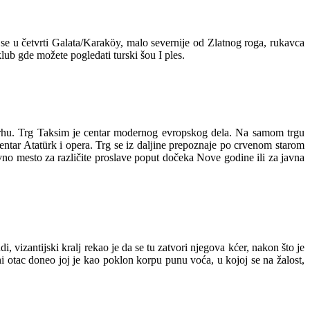
 se u četvrti Galata/Karaköy, malo severnije od Zlatnog roga, rukavca
lub gde možete pogledati turski šou I ples.
a vrhu. Trg Taksim je centar modernog evropskog dela. Na samom trgu
ntar Atatürk i opera. Trg se iz daljine prepoznaje po crvenom starom
avno mesto za različite proslave poput dočeka Nove godine ili za javna
 vizantijski kralj rekao je da se tu zatvori njegova kćer, nakon što je
i otac doneo joj je kao poklon korpu punu voća, u kojoj se na žalost,