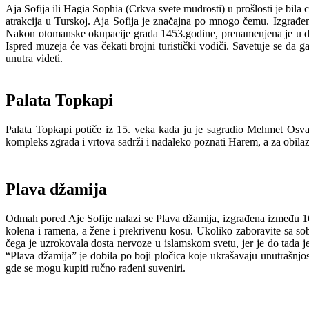
Aja Sofija ili Hagia Sophia (Crkva svete mudrosti) u prošlosti je bila
atrakcija u Turskoj. Aja Sofija je značajna po mnogo čemu. Izgrađen
Nakon otomanske okupacije grada 1453.godine, prenamenjena je u džam
Ispred muzeja će vas čekati brojni turistički vodiči. Savetuje se da 
unutra videti.
Palata Topkapi
Palata Topkapi potiče iz 15. veka kada ju je sagradio Mehmet Osva
kompleks zgrada i vrtova sadrži i nadaleko poznati Harem, a za obilaz
Plava džamija
Odmah pored Aje Sofije nalazi se Plava džamija, izgrađena između 160
kolena i ramena, a žene i prekrivenu kosu. Ukoliko zaboravite sa so
čega je uzrokovala dosta nervoze u islamskom svetu, jer je do tada 
“Plava džamija” je dobila po boji pločica koje ukrašavaju unutrašnjos
gde se mogu kupiti ručno rađeni suveniri.