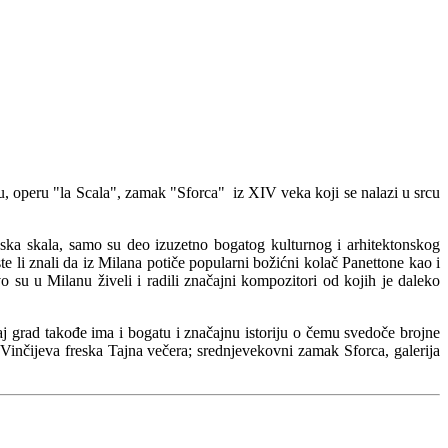
, operu "la Scala", zamak "Sforca" iz XIV veka koji se nalazi u srcu
nska skala, samo su deo izuzetno bogatog kulturnog i arhitektonskog
te li znali da iz Milana potiče popularni božićni kolač Panettone kao i
o su u Milanu živeli i radili značajni kompozitori od kojih je daleko
j grad takođe ima i bogatu i značajnu istoriju o čemu svedoče brojne
Vinčijeva freska Tajna večera; srednjevekovni zamak Sforca, galerija