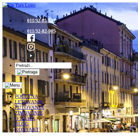
011/32-85-717
011/32-82-905
POČETNA
LETOVANJE
PUTOVANJA
ZIMOVANJE
O NAMA
BLOG
KONTAKT