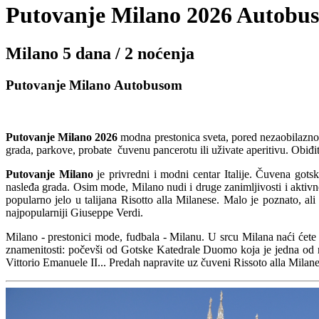
Putovanje Milano 2026 Autobu
Milano 5 dana / 2 noćenja
Putovanje Milano Autobusom
Putovanje Milano 2026
modna prestonica sveta, pored nezaobilaznog
grada, parkove, probate čuvenu pancerotu ili uživate aperitivu. Obiđ
Putovanje Milano
je privredni i modni centar Italije. Čuvena got
nasleđa grada. Osim mode, Milano nudi i druge zanimljivosti i aktivnos
popularno jelo u talijana Risotto alla Milanese. Malo je poznato, al
najpopularniji Giuseppe Verdi.
Milano - prestonici mode, fudbala - Milanu. U srcu Milana naći ćete
znamenitosti: počevši od Gotske Katedrale Duomo koja je jedna od na
Vittorio Emanuele II... Predah napravite uz čuveni Rissoto alla Milan