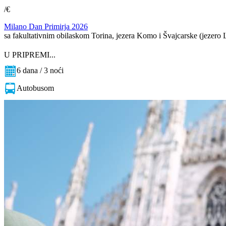
/€
Milano Dan Primirja 2026
sa fakultativnim obilaskom Torina, jezera Komo i Švajcarske (jezer
U PRIPREMI...
6 dana / 3 noći
Autobusom