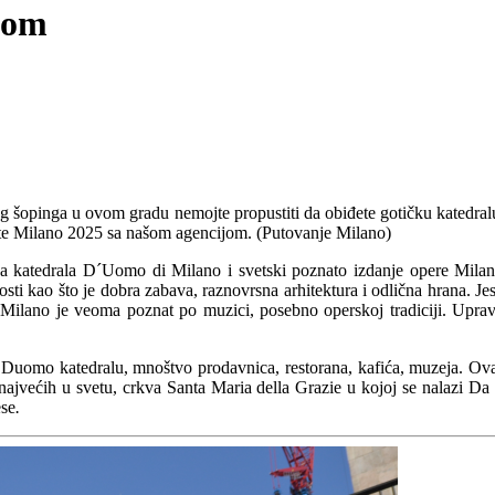
som
 šopinga u ovom gradu nemojte propustiti da obiđete gotičku katedralu
ite Milano 2025 sa našom agencijom. (
Putovanje Milano
)
ska katedrala D´Uomo di Milano i svetski poznato izdanje opere Mila
ti kao što je dobra zabava, raznovrsna arhitektura i odlična hrana. Jes
i Milano je veoma poznat po muzici, posebno operskoj tradiciji. Uprav
 Duomo katedralu, mnoštvo prodavnica, restorana, kafića, muzeja. Ova
jvećih u svetu, crkva Santa Maria della Grazie u kojoj se nalazi Da 
ese
.