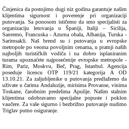
Činjenica da postojimo dugi niz godina garantuje našim
klijentima sigurnost i poverenje pri organizaciji
putovanja. Sa ponosom ističemo da smo specijalisti za
organizaciju letovanja u Španiji, Italiji – Sicilija,
Sanremo, Francuska - Azurna obala, Albanija, Turska -
Sarimsakli. Naš brend su i putovanja u evropske
metropole po veoma povoljnim cenama, u pratnji naših
najboljih turističkih vodiča i na dobro isplaniranim
turama upoznaćete najposećenije evropske metropole -
Rim, Pariz, Moskvu, Beč, Prag, Istanbul. Agencija
poseduje licencu OTP 119/21 kategorija A OD
13.10.21. Za zaljubljenike u putovanja predlažemo da
uživate u čarima Andaluzije, mirisima Provanse, vinima
Toskane, čarobnim predelima Apulije. Našim stalnim
klijentima odobravamo specijalne popuste i poklon
vaučere. Za vaše sigurno i bezbrižno putovanje nudimo
Triglav putno osiguranje.