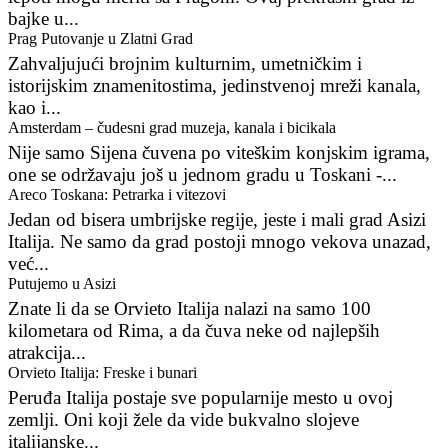
bajke u...
Prag Putovanje u Zlatni Grad
Zahvaljujući brojnim kulturnim, umetničkim i
istorijskim znamenitostima, jedinstvenoj mreži kanala,
kao i...
Amsterdam – čudesni grad muzeja, kanala i bicikala
Nije samo Sijena čuvena po viteškim konjskim igrama,
one se održavaju još u jednom gradu u Toskani -...
Areco Toskana: Petrarka i vitezovi
Jedan od bisera umbrijske regije, jeste i mali grad Asizi
Italija. Ne samo da grad postoji mnogo vekova unazad,
već...
Putujemo u Asizi
Znate li da se Orvieto Italija nalazi na samo 100
kilometara od Rima, a da čuva neke od najlepših
atrakcija...
Orvieto Italija: Freske i bunari
Peruđa Italija postaje sve popularnije mesto u ovoj
zemlji. Oni koji žele da vide bukvalno slojeve
italijanske...