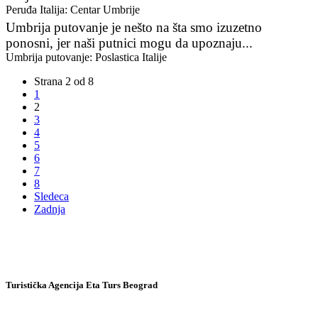
Peruđa Italija: Centar Umbrije
Umbrija putovanje je nešto na šta smo izuzetno
ponosni, jer naši putnici mogu da upoznaju...
Umbrija putovanje: Poslastica Italije
Strana 2 od 8
1
2
3
4
5
6
7
8
Sledeca
Zadnja
Turistička Agencija Eta Turs Beograd