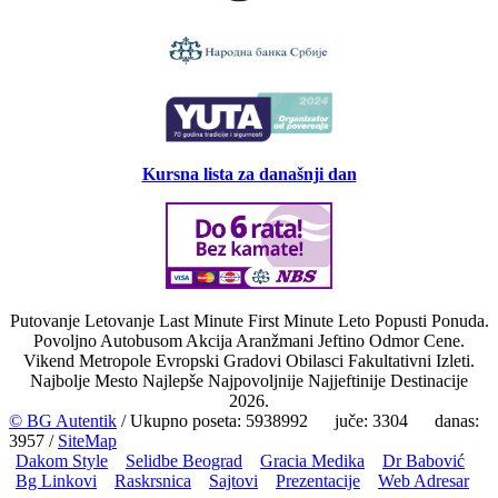
Kursna lista za današnji dan
Putovanje Letovanje Last Minute First Minute Leto Popusti Ponuda.
Povoljno Autobusom Akcija Aranžmani Jeftino Odmor Cene.
Vikend Metropole Evropski Gradovi Obilasci Fakultativni Izleti.
Najbolje Mesto Najlepše Najpovoljnije Najjeftinije Destinacije
2026.
© BG Autentik
/ Ukupno poseta: 5938992 juče: 3304 danas:
3957 /
SiteMap
Dakom Style
Selidbe Beograd
Gracia Medika
Dr Babović
Bg Linkovi
Raskrsnica
Sajtovi
Prezentacije
Web Adresar