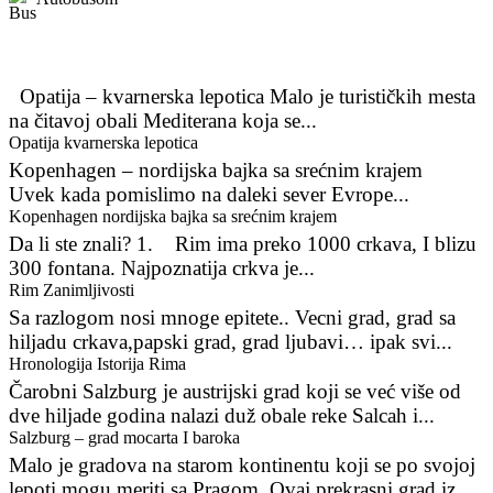
Opatija – kvarnerska lepotica Malo je turističkih mesta
na čitavoj obali Mediterana koja se...
Opatija kvarnerska lepotica
Kopenhagen – nordijska bajka sa srećnim krajem
Uvek kada pomislimo na daleki sever Evrope...
Kopenhagen nordijska bajka sa srećnim krajem
Da li ste znali? 1. Rim ima preko 1000 crkava, I blizu
300 fontana. Najpoznatija crkva je...
Rim Zanimljivosti
Sa razlogom nosi mnoge epitete.. Vecni grad, grad sa
hiljadu crkava,papski grad, grad ljubavi… ipak svi...
Hronologija Istorija Rima
Čarobni Salzburg je austrijski grad koji se već više od
dve hiljade godina nalazi duž obale reke Salcah i...
Salzburg – grad mocarta I baroka
Malo je gradova na starom kontinentu koji se po svojoj
lepoti mogu meriti sa Pragom. Ovaj prekrasni grad iz